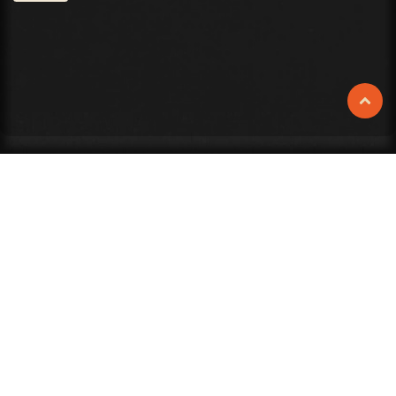
Våra aktiviteter i Malmö
Upplev ett unikt äventyr i Malmö där ni löser celler
och samlar poäng i team. Eller maxa adrenalinet
med Laserdome i en arena fylld av färg,
laserstrålar och motståndare. Välj en utmaning –
eller kör dubbelt upp för den ultimata kickoffen!